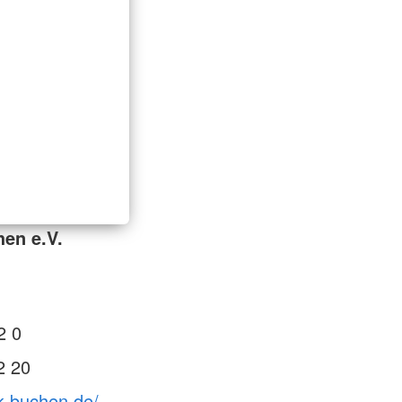
en e.V.
1
2 0
2 20
k-buchen.de/