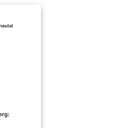
nautal
erg: