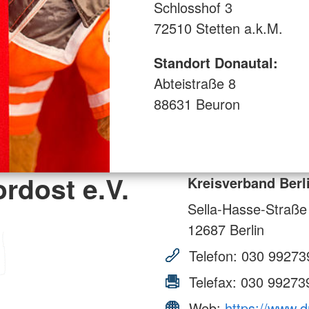
Schlosshof 3
72510 Stetten a.k.M.
Standort Donautal:
Abteistraße 8
88631 Beuron
rdost e.V.
Kreisverband Berl
Sella-Hasse-Straße
12687
Berlin
Telefon:
030 99273
Telefax:
030 99273
Web:
https://www.d