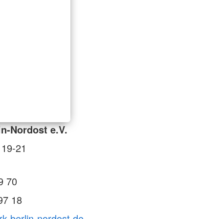
in-Nordost e.V.
 19-21
9 70
97 18
rk-berlin-nordost.de