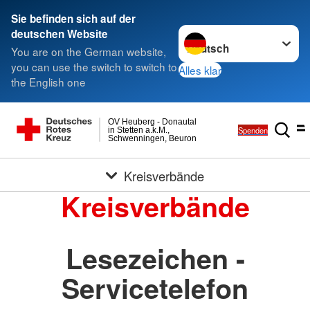
Sie befinden sich auf der
Sprache wechseln zu
deutschen Website
You are on the German website,
you can use the switch to switch to
Alles klar
the English one
OV Heuberg - Donautal
Spenden
in Stetten a.k.M.,
Schwenningen, Beuron
Kreisverbände
Kreisverbände
Lesezeichen -
Servicetelefon