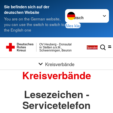
Sie befinden sich auf der
Sprache wechseln zu
deutschen Website
You are on the German website,
you can use the switch to switch to
Alles klar
the English one
OV Heuberg - Donautal
Spenden
in Stetten a.k.M.,
Schwenningen, Beuron
Kreisverbände
Kreisverbände
Lesezeichen -
Servicetelefon