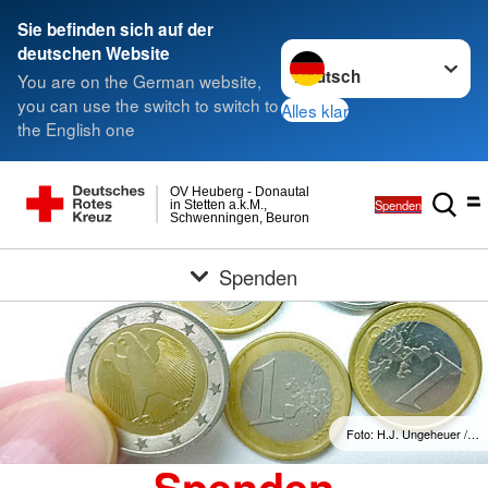
Sie befinden sich auf der
Sprache wechseln zu
deutschen Website
You are on the German website,
you can use the switch to switch to
Alles klar
the English one
OV Heuberg - Donautal
Spenden
in Stetten a.k.M.,
Schwenningen, Beuron
Spenden
Foto: H.J. Ungeheuer /…
Spenden