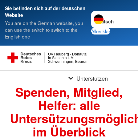
Sie befinden sich auf der deutschen
Sprache wechseln zu
Website
You are on the German website, you
can use the switch to switch to the
Alles klar
English one
OV Heuberg - Donautal
in Stetten a.k.M.,
Schwenningen, Beuron
Unterstützen
Spenden, Mitglied,
Helfer: alle
Untersützungsmöglich
im Überblick