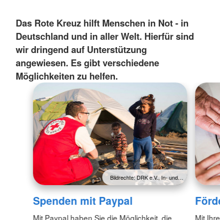
Das Rote Kreuz hilft Menschen in Not - in
Deutschland und in aller Welt. Hierfür sind
wir dringend auf Unterstützung
angewiesen. Es gibt verschiedene
Möglichkeiten zu helfen.
Bildrechte: DRK e.V., In- und…
Spenden mit Paypal
Förd
Mit Paypal haben Sie die Möglichkeit, die
Mit Ihr