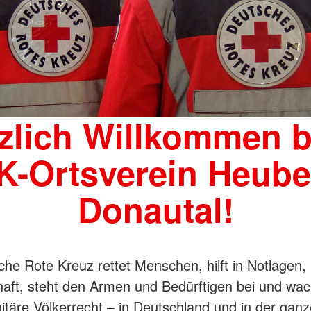
zlich Willkommen 
-Ortsverein Heube
Donautal!
he Rote Kreuz rettet Menschen, hilft in Notlagen, 
ft, steht den Armen und Bedürftigen bei und wac
täre Völkerrecht – in Deutschland und in der ganz