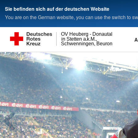
Sie befinden sich auf der deutschen Website
You are on the German website, you can use the switch to swi
OV Heuberg - Donautal
A
in Stetten a.k.M.,
Schwenningen, Beuron