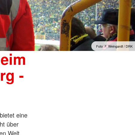
Foto: A. Zelck / DRK e.V.
beim
rg -
bietet eine
ht über
en Welt.