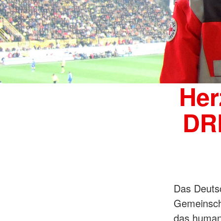
Her
DRK
Das Deutsc
Gemeinscha
das humani