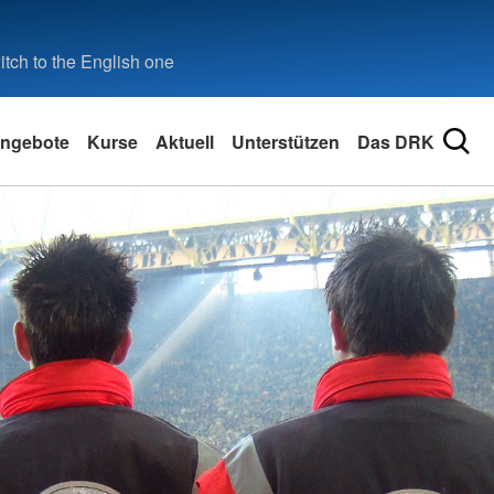
tch to the English one
ngebote
Kurse
Aktuell
Unterstützen
Das DRK