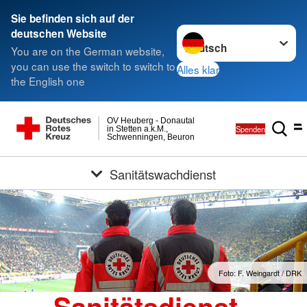
Sie befinden sich auf der
Sprache wechseln zu
deutschen Website
You are on the German website,
you can use the switch to switch to
Alles klar
the English one
OV Heuberg - Donautal
Spenden
in Stetten a.k.M.,
Schwenningen, Beuron
Sanitätswachdienst
Foto: F. Weingardt / DRK
Sanitätsdienst -