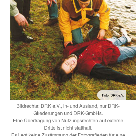
Foto: DRK e.V.
Bildrechte: DRK e.V., In- und Ausland, nur DRK-
Gliederungen und DRK-GmbHs.
Eine Übertragung von Nutzungsrechten auf externe
Dritte ist nicht statthaft.
Es liegt keine Zustimmung der Fotografierten für eine