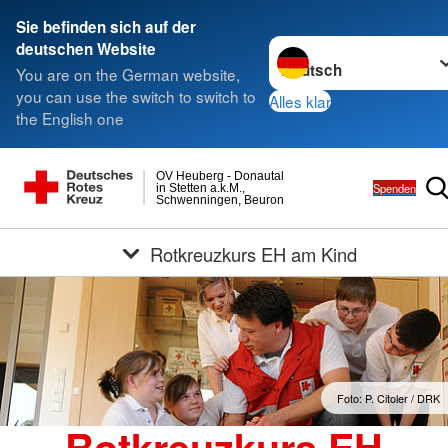
Sie befinden sich auf der
Sprache wechseln zu
deutschen Website
You are on the German website,
you can use the switch to switch to
Alles klar
the English one
OV Heuberg - Donautal
Spenden
in Stetten a.k.M.,
Schwenningen, Beuron
Rotkreuzkurs EH am Kind
Foto: P. Citoler / DRK
Rotkreuzkurs EH