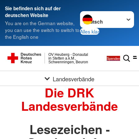
Sie befinden sich auf der
Sprache wechseln zu
deutschen Website
You are on the German website,
you can use the switch to switch to
Alles klar
the English one
OV Heuberg - Donautal
Spenden
in Stetten a.k.M.,
Schwenningen, Beuron
Landesverbände
Die DRK
Landesverbände
Lesezeichen -