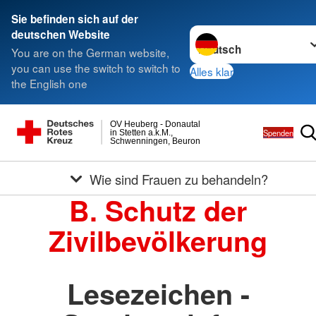
Sie befinden sich auf der
Sprache wechseln zu
deutschen Website
You are on the German website,
you can use the switch to switch to
Alles klar
the English one
OV Heuberg - Donautal
Spenden
in Stetten a.k.M.,
Schwenningen, Beuron
Wie sind Frauen zu behandeln?
B. Schutz der
Zivilbevölkerung
Lesezeichen -