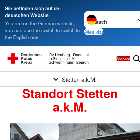
Sie befinden sich auf der
Sprache wechseln zu
deutschen Website
You are on the German website,
you can use the switch to switch to
Alles klar
the English one
OV Heuberg - Donautal
Spenden
in Stetten a.k.M.,
Schwenningen, Beuron
Stetten a.k.M.
Standort Stetten
a.k.M.